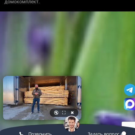
домокомплект.
🔇
⛶
✖
Позвонить
Задать вопрос