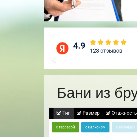
4.9
123
отзывов
Бани из бр
Тип
Размер
Этажность
с террасой
с балконом
с верандой