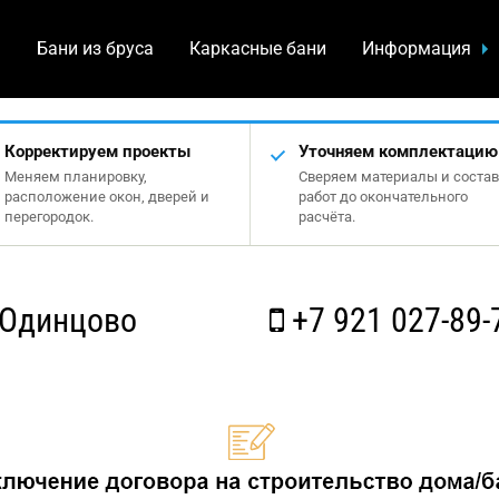
а
Бани из бруса
Каркасные бани
Информация
Корректируем проекты
Уточняем комплектацию
Меняем планировку,
Сверяем материалы и состав
расположение окон, дверей и
работ до окончательного
перегородок.
расчёта.
 Одинцово
+7 921 027-89-