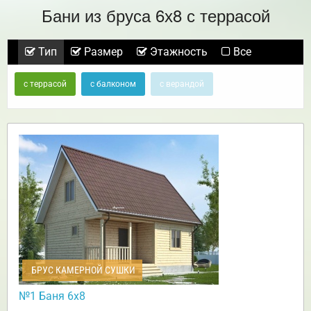
Бани из бруса 6х8 с террасой
Тип
Размер
Этажность
Все
с террасой
с балконом
с верандой
БРУС КАМЕРНОЙ СУШКИ
№1 Баня 6х8